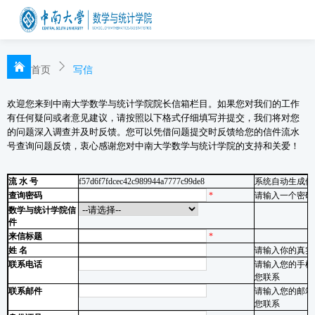
首页
写信
欢迎您来到中南大学数学与统计学院院长信箱栏目。如果您对我们的工作
有任何疑问或者意见建议，请按照以下格式仔细填写并提交，我们将对您
的问题深入调查并及时反馈。您可以凭借问题提交时反馈给您的信件流水
号查询问题反馈，衷心感谢您对中南大学数学与统计学院的支持和关爱！
流 水 号
f57d6f7fdcec42c989944a7777c99de8
系统自动生成供
查询密码
*
请输入一个密码
数学与统计学院信
件
来信标题
*
姓 名
请输入你的真实
联系电话
请输入您的手机
您联系
联系邮件
请输入您的邮箱
您联系